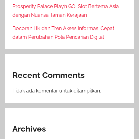
Prosperity Palace Play’n GO, Slot Bertema Asia
dengan Nuansa Taman Kerajaan
Bocoran HK dan Tren Akses Informasi Cepat
dalam Perubahan Pola Pencarian Digital
Recent Comments
Tidak ada komentar untuk ditampilkan.
Archives