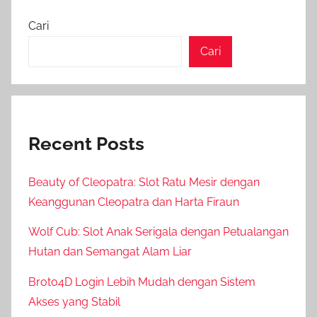
Cari
Cari
Recent Posts
Beauty of Cleopatra: Slot Ratu Mesir dengan
Keanggunan Cleopatra dan Harta Firaun
Wolf Cub: Slot Anak Serigala dengan Petualangan
Hutan dan Semangat Alam Liar
Broto4D Login Lebih Mudah dengan Sistem
Akses yang Stabil