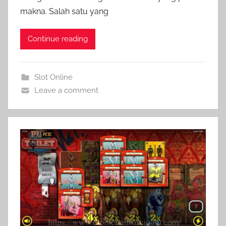
makna. Salah satu yang
Continue reading
Slot Online
Leave a comment