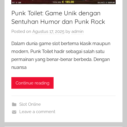
Punk Toilet: Game Unik dengan
Sentuhan Humor dan Punk Rock
Posted on
Agustus 17, 2025
by
admin
Dalam dunia game slot bertema klasik maupun
modern, Punk Toilet hadir sebagai salah satu
permainan yang benar-benar berbeda. Dengan
nuansa
Continue reading
Slot Online
Leave a comment