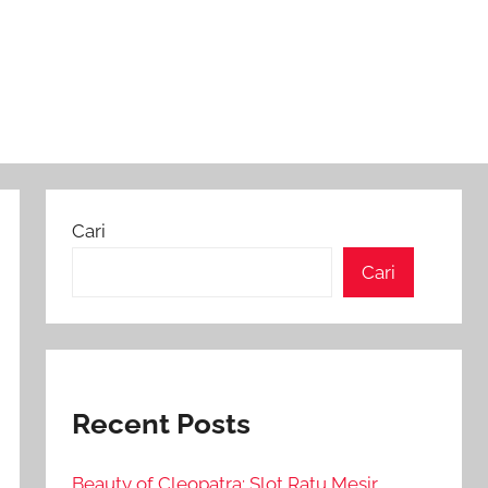
Cari
Cari
Recent Posts
Beauty of Cleopatra: Slot Ratu Mesir