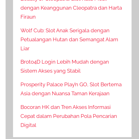
dengan Keanggunan Cleopatra dan Harta
Firaun
Wolf Cub: Slot Anak Serigala dengan
Petualangan Hutan dan Semangat Alam
Liar
Broto4D Login Lebih Mudah dengan
Sistem Akses yang Stabil
Prosperity Palace Play’n GO, Slot Bertema
Asia dengan Nuansa Taman Kerajaan
Bocoran HK dan Tren Akses Informasi
Cepat dalam Perubahan Pola Pencarian
Digital