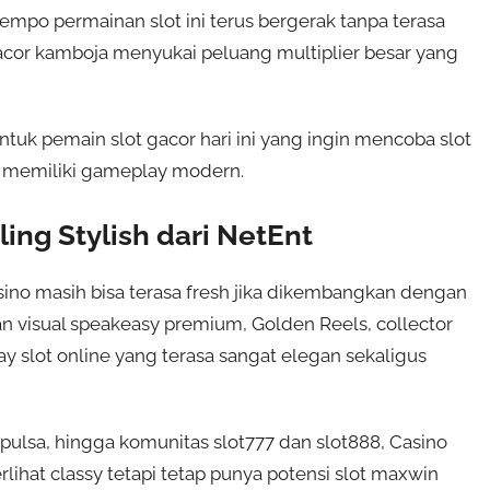
mpo permainan slot ini terus bergerak tanpa terasa
gacor kamboja menyukai peluang multiplier besar yang
tuk pemain slot gacor hari ini yang ingin mencoba slot
p memiliki gameplay modern.
ling Stylish dari NetEnt
ino masih bisa terasa fresh jika dikembangkan dengan
 visual speakeasy premium, Golden Reels, collector
y slot online yang terasa sangat elegan sekaligus
po pulsa, hingga komunitas slot777 dan slot888, Casino
ihat classy tetapi tetap punya potensi slot maxwin