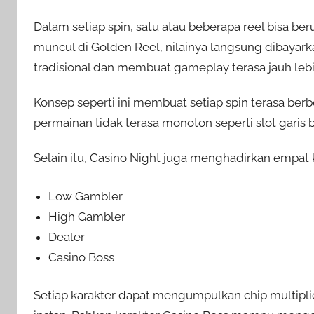
Dalam setiap spin, satu atau beberapa reel bisa ber
muncul di Golden Reel, nilainya langsung dibayar
tradisional dan membuat gameplay terasa jauh lebih
Konsep seperti ini membuat setiap spin terasa ber
permainan tidak terasa monoton seperti slot garis b
Selain itu, Casino Night juga menghadirkan empa
Low Gambler
High Gambler
Dealer
Casino Boss
Setiap karakter dapat mengumpulkan chip multip