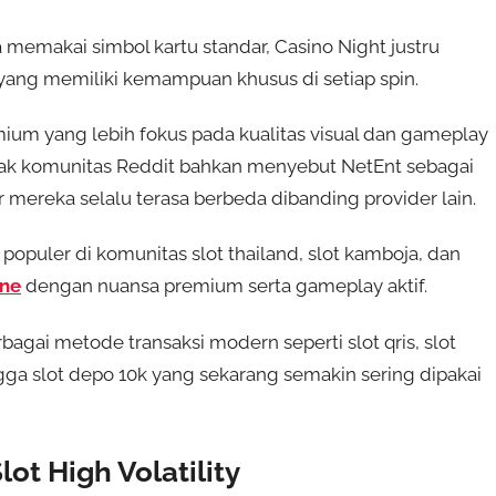
a memakai simbol kartu standar, Casino Night justru
 yang memiliki kemampuan khusus di setiap spin.
ium yang lebih fokus pada kualitas visual dan gameplay
yak komunitas Reddit bahkan menyebut NetEnt sebagai
ur mereka selalu terasa berbeda dibanding provider lain.
opuler di komunitas slot thailand, slot kamboja, dan
ine
dengan nuansa premium serta gameplay aktif.
erbagai metode transaksi modern seperti slot qris, slot
ingga slot depo 10k yang sekarang semakin sering dipakai
ot High Volatility