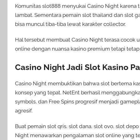
Komunitas slot888 menyukai Casino Night karena te
lambat. Sementara pemain slot thailand dan slot 
bisa muncul tiba-tiba lewat karakter collector.
Hal tersebut membuat Casino Night terasa cocok un
online dengan nuansa kasino premium tetapi teta
Casino Night Jadi Slot Kasino Pa
Casino Night membuktikan bahwa slot bertema kas
konsep yang tepat. NetEnt berhasil menggabungkan
symbols, dan Free Spins progresif menjadi gamepla
agresif.
Buat pemain slot qris, slot dana, slot ovo, slot de
Night menawarkan pengalaman slot online yang terl