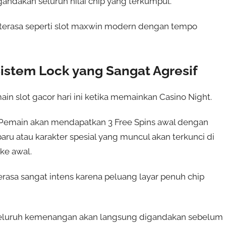
ndakan seluruh nilai chip yang terkumpul.
t terasa seperti slot maxwin modern dengan tempo
Sistem Lock yang Sangat Agresif
in slot gacor hari ini ketika memainkan Casino Night.
el. Pemain akan mendapatkan 3 Free Spins awal dengan
baru atau karakter spesial yang muncul akan terkunci di
ke awal.
asa sangat intens karena peluang layar penuh chip
ci, seluruh kemenangan akan langsung digandakan sebelum