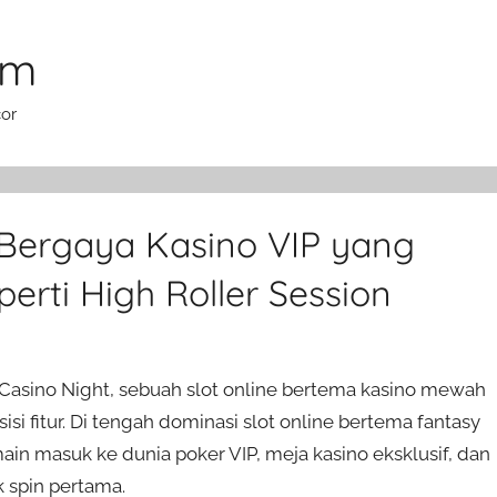
om
cor
t Bergaya Kasino VIP yang
perti High Roller Session
sino Night, sebuah slot online bertema kasino mewah
isi fitur. Di tengah dominasi slot online bertema fantasy
n masuk ke dunia poker VIP, meja kasino eksklusif, dan
k spin pertama.