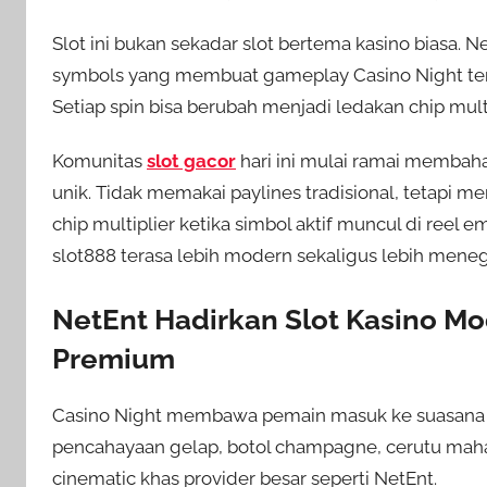
Slot ini bukan sekadar slot bertema kasino biasa.
symbols yang membuat gameplay Casino Night terasa
Setiap spin bisa berubah menjadi ledakan chip multip
Komunitas
slot gacor
hari ini mulai ramai membaha
unik. Tidak memakai paylines tradisional, tetapi
chip multiplier ketika simbol aktif muncul di ree
slot888 terasa lebih modern sekaligus lebih mene
NetEnt Hadirkan Slot Kasino M
Premium
Casino Night membawa pemain masuk ke suasana 
pencahayaan gelap, botol champagne, cerutu mahal,
cinematic khas provider besar seperti NetEnt.