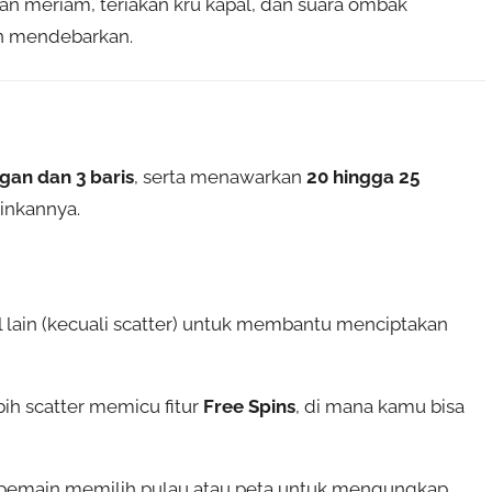
an meriam, teriakan kru kapal, dan suara ombak
n mendebarkan.
gan dan 3 baris
, serta menawarkan
20 hingga 25
inkannya.
 lain (kecuali scatter) untuk membantu menciptakan
ebih scatter memicu fitur
Free Spins
, di mana kamu bisa
a pemain memilih pulau atau peta untuk mengungkap