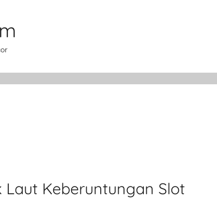
om
cor
ak Laut Keberuntungan Slot