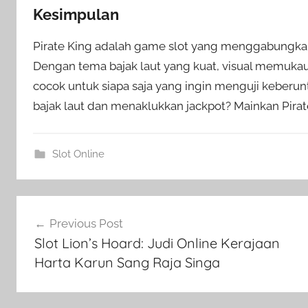
Kesimpulan
Pirate King adalah game slot yang menggabungka
Dengan tema bajak laut yang kuat, visual memukau,
cocok untuk siapa saja yang ingin menguji keberuntu
bajak laut dan menaklukkan jackpot? Mainkan Pira
Slot Online
Navigasi
Previous Post
pos
Slot Lion’s Hoard: Judi Online Kerajaan
Harta Karun Sang Raja Singa