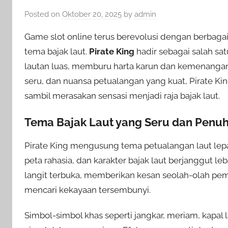
Posted on
Oktober 20, 2025
by
admin
Game slot online terus berevolusi dengan berbagai
tema bajak laut.
Pirate King
hadir sebagai salah sa
lautan luas, memburu harta karun dan kemenangan 
seru, dan nuansa petualangan yang kuat, Pirate Ki
sambil merasakan sensasi menjadi raja bajak laut.
Tema Bajak Laut yang Seru dan Penuh
Pirate King mengusung tema petualangan laut lepas
peta rahasia, dan karakter bajak laut berjanggut 
langit terbuka, memberikan kesan seolah-olah pem
mencari kekayaan tersembunyi.
Simbol-simbol khas seperti jangkar, meriam, kapa